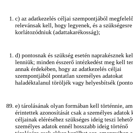
c) az adatkezelés céljai szempontjából megfelel
relevánsak kell, hogy legyenek, és a szükségesre
korlátozódniuk (adattakarékosság);
d) pontosnak és szükség esetén naprakésznek kel
lenniük; minden ésszerő intézkedést meg kell te
annak érdekében, hogy az adatkezelés céljai
szempontjából pontatlan személyes adatokat
haladéktalanul töröljék vagy helyesbítsék (ponto
e) tárolásának olyan formában kell történnie, am
érintettek azonosítását csak a személyes adatok 
céljainak eléréséhez szükséges ideig teszi lehető
személyes adatok ennél hosszabb ideig történő
tárolására csak akkor kerülhet sor, amennyiben a