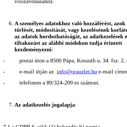
visszavonásához.
A személyes adatokhoz való hozzáférést, azok
törlését, módosítását, vagy kezelésének korlát
az adatok hordozhatóságát, az adatkezelések e
tiltakozást az alábbi módokon tudja érintett
kezdeményezni
:
- postai úton a 8500 Pápa, Kossuth u. 34. fsz. 2.
- e-mail útján az
info@orauzlet.hu
e-mail címe
- telefonon a 89/324-209 es számon.
Az adatkezelés jogalapja
:
7.1.a GDPR 6. cikk (1) bekezdés b) pontja,