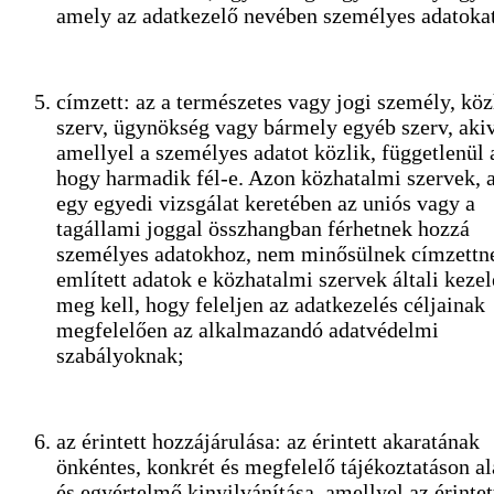
amely az adatkezelő nevében személyes adatokat
címzett: az a természetes vagy jogi személy, kö
szerv, ügynökség vagy bármely egyéb szerv, aki
amellyel a személyes adatot közlik, függetlenül a
hogy harmadik fél-e. Azon közhatalmi szervek,
egy egyedi vizsgálat keretében az uniós vagy a
tagállami joggal összhangban férhetnek hozzá
személyes adatokhoz, nem minősülnek címzettne
említett adatok e közhatalmi szervek általi kezel
meg kell, hogy feleljen az adatkezelés céljainak
megfelelően az alkalmazandó adatvédelmi
szabályoknak;
az érintett hozzájárulása: az érintett akaratának
önkéntes, konkrét és megfelelő tájékoztatáson a
és egyértelmő kinyilvánítása, amellyel az érintet