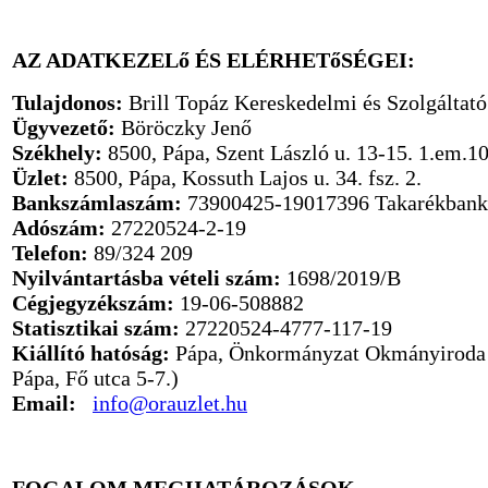
AZ ADATKEZELő ÉS ELÉRHETőSÉGEI:
Tulajdonos:
Brill Topáz Kereskedelmi és Szolgáltató
Ügyvezető:
Böröczky Jenő
Székhely:
8500, Pápa, Szent László u. 13-15. 1.em.10
Üzlet:
8500, Pápa, Kossuth Lajos u. 34. fsz. 2.
Bankszámlaszám:
73900425-19017396 Takarékbank 
Adószám:
27220524-2-19
Telefon:
89/324 209
Nyilvántartásba vételi szám:
1698/2019/B
Cégjegyzékszám:
19-06-508882
Statisztikai szám:
27220524-4777-117-19
Kiállító hatóság:
Pápa, Önkormányzat Okmányiroda 
Pápa, Fő utca 5-7.)
Email:
info@orauzlet.hu
FOGALOM MEGHATÁROZÁSOK