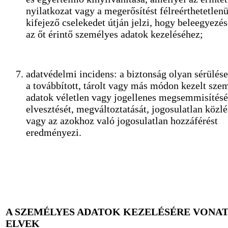
nyilatkozat vagy a megerősítést félreérthetetlenü
kifejező cselekedet útján jelzi, hogy beleegyezés
az őt érintő személyes adatok kezeléséhez;
adatvédelmi incidens: a biztonság olyan sérülés
a továbbított, tárolt vagy más módon kezelt sze
adatok véletlen vagy jogellenes megsemmisítésé
elvesztését, megváltoztatását, jogosulatlan közlé
vagy az azokhoz való jogosulatlan hozzáférést
eredményezi.
A SZEMÉLYES ADATOK KEZELÉSÉRE VONA
ELVEK