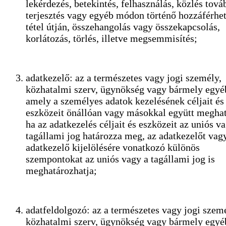
lekérdezés, betekintés, felhasználás, közlés tová
terjesztés vagy egyéb módon történő hozzáférhe
tétel útján, összehangolás vagy összekapcsolás,
korlátozás, törlés, illetve megsemmisítés;
adatkezelő: az a természetes vagy jogi személy,
közhatalmi szerv, ügynökség vagy bármely egyéb
amely a személyes adatok kezelésének céljait és
eszközeit önállóan vagy másokkal együtt megha
ha az adatkezelés céljait és eszközeit az uniós v
tagállami jog határozza meg, az adatkezelőt vag
adatkezelő kijelölésére vonatkozó különös
szempontokat az uniós vagy a tagállami jog is
meghatározhatja;
adatfeldolgozó: az a természetes vagy jogi szem
közhatalmi szerv, ügynökség vagy bármely egyéb