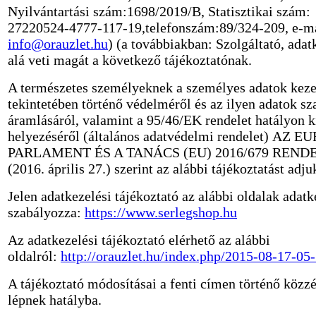
Nyilvántartási szám:1698/2019/B, Statisztikai szám:
27220524-4777-117-19,telefonszám:89/324-209, e-ma
info@orauzlet.hu
)
(a továbbiakban: Szolgáltató, adat
alá veti magát a következő tájékoztatónak.
A természetes személyeknek a személyes adatok keze
tekintetében történő védelméről és az ilyen adatok s
áramlásáról, valamint a 95/46/EK rendelet hatályon k
helyezéséről (általános adatvédelmi rendelet) AZ E
PARLAMENT ÉS A TANÁCS (EU) 2016/679 REND
(2016. április 27.) szerint az alábbi tájékoztatást adju
Jelen adatkezelési tájékoztató az alábbi oldalak adatk
szabályozza:
https://www.serlegshop.hu
Az adatkezelési tájékoztató elérhető az alábbi
oldalról:
http://orauzlet.hu/index.php/2015-08-17-05
A tájékoztató módosításai a fenti címen történő közzé
lépnek hatályba.