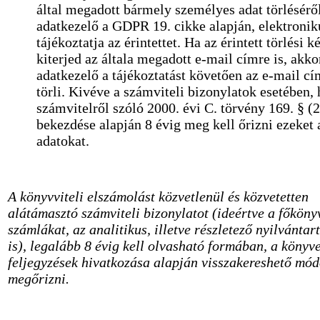
által megadott bármely személyes adat törlésérő
adatkezelő a GDPR 19. cikke alapján, elektronik
tájékoztatja az érintettet. Ha az érintett törlési 
kiterjed az általa megadott e-mail címre is, akko
adatkezelő a tájékoztatást követően az e-mail cí
törli. Kivéve a számviteli bizonylatok esetében, 
számvitelről szóló 2000. évi C. törvény 169. § (2
bekezdése alapján 8 évig meg kell őrizni ezeket 
adatokat.
A könyvviteli elszámolást közvetlenül és közvetetten
alátámasztó számviteli bizonylatot (ideértve a főköny
számlákat, az analitikus, illetve részletező nyilvántar
is), legalább 8 évig kell olvasható formában, a könyve
feljegyzések hivatkozása alapján visszakereshető mó
megőrizni.