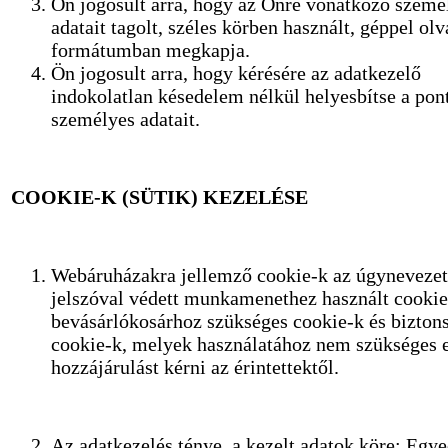
Ön jogosult arra, hogy az Önre vonatkozó szemé
adatait tagolt, széles körben használt, géppel ol
formátumban megkapja.
Ön jogosult arra, hogy kérésére az adatkezelő
indokolatlan késedelem nélkül helyesbítse a pon
személyes adatait.
COOKIE-K (SÜTIK) KEZELÉSE
Webáruházakra jellemző cookie-k az úgynevezet
jelszóval védett munkamenethez használt cookie
bevásárlókosárhoz szükséges cookie-k és bizton
cookie-k, melyek használatához nem szükséges e
hozzájárulást kérni az érintettektől.
Az adatkezelés ténye, a kezelt adatok köre: Egye