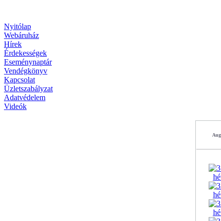
Nyitólap
Webáruház
Hírek
Érdekességek
Eseménynaptár
Vendégkönyv
Kapcsolat
Üzletszabályzat
Adatvédelem
Videók
Aug