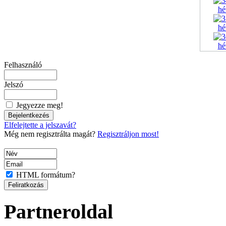
Felhasználó
Jelszó
Jegyezze meg!
Elfelejtette a jelszavát?
Még nem regisztrálta magát?
Regisztráljon most!
HTML formátum?
Partneroldal