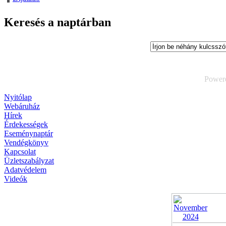
Keresés a naptárban
Power
Nyitólap
Webáruház
Hírek
Érdekességek
Eseménynaptár
Vendégkönyv
Kapcsolat
Üzletszabályzat
Adatvédelem
Videók