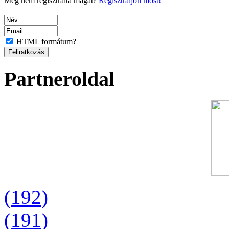
Még nem regisztrálta magát?
Regisztráljon most!
HTML formátum?
Partneroldal
(192)
(191)