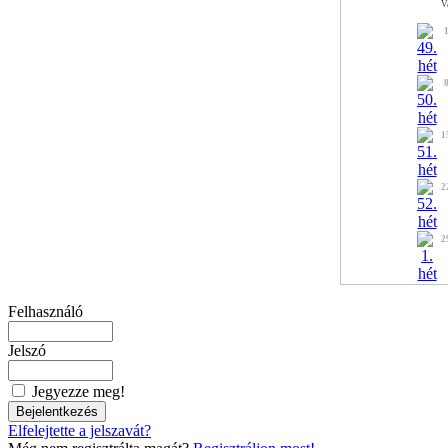
V
1
2
2
Felhasználó
Jelszó
Jegyezze meg!
Elfelejtette a jelszavát?