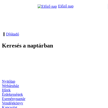
Előző nap
Díjátadó
Keresés a naptárban
Nyitólap
Webáruház
Hírek
Érdekességek
Eseménynaptár
Vendégkönyv
Kapcsolat