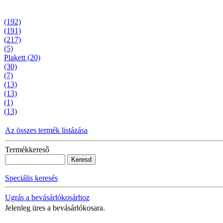
(192)
(191)
(217)
(5)
Plakett (20)
(30)
(7)
(13)
(13)
(1)
(13)
Az összes termék listázása
Termékkereső
Speciális keresés
Ugrás a bevásárlókosárhoz
Jelenleg üres a bevásárlókosara.