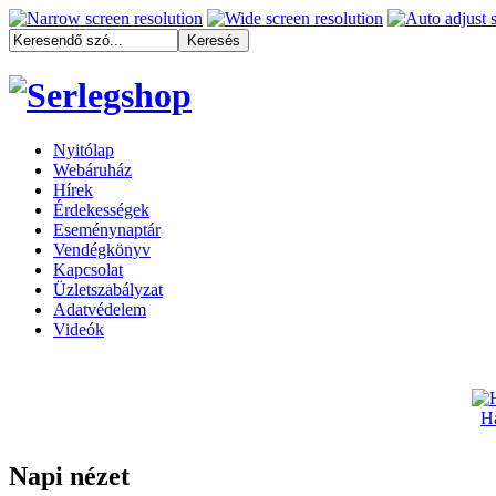
Nyitólap
Webáruház
Hírek
Érdekességek
Eseménynaptár
Vendégkönyv
Kapcsolat
Üzletszabályzat
Adatvédelem
Videók
Ha
Napi nézet