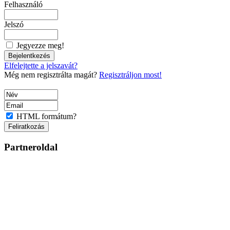
Felhasználó
Jelszó
Jegyezze meg!
Elfelejtette a jelszavát?
Még nem regisztrálta magát?
Regisztráljon most!
HTML formátum?
Partneroldal