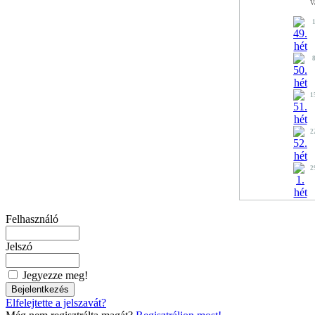
V
1
2
2
Felhasználó
Jelszó
Jegyezze meg!
Elfelejtette a jelszavát?