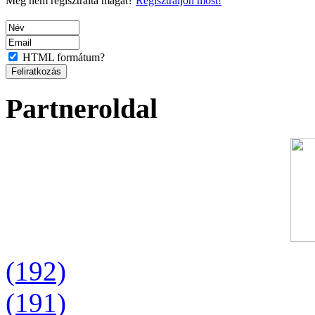
Még nem regisztrálta magát?
Regisztráljon most!
HTML formátum?
Partneroldal
(192)
(191)