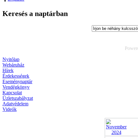
Keresés a naptárban
Power
Nyitólap
Webáruház
Hírek
Érdekességek
Eseménynaptár
Vendégkönyv
Kapcsolat
Üzletszabályzat
Adatvédelem
Videók