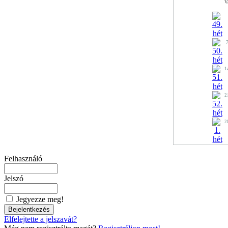
V
1
2
2
Felhasználó
Jelszó
Jegyezze meg!
Elfelejtette a jelszavát?