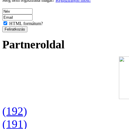
Még nem regisztrálta magát?
Regisztráljon most!
HTML formátum?
Partneroldal
(192)
(191)