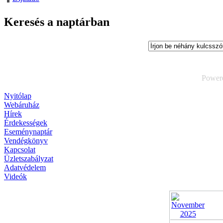
Keresés a naptárban
Power
Nyitólap
Webáruház
Hírek
Érdekességek
Eseménynaptár
Vendégkönyv
Kapcsolat
Üzletszabályzat
Adatvédelem
Videók