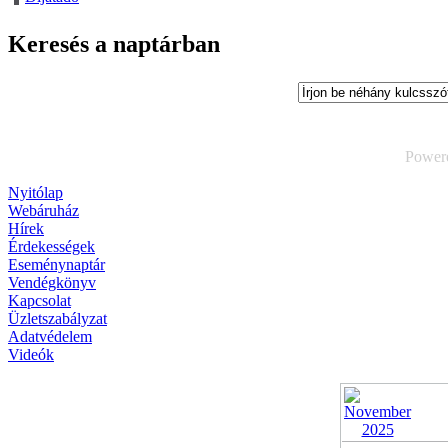
Keresés a naptárban
Power
Nyitólap
Webáruház
Hírek
Érdekességek
Eseménynaptár
Vendégkönyv
Kapcsolat
Üzletszabályzat
Adatvédelem
Videók