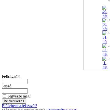
V
1
2
2
Felhasználó
Jelszó
Jegyezze meg!
Elfelejtette a jelszavát?