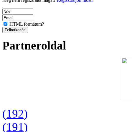
Még nem regisztrálta magát?
Regisztráljon most!
HTML formátum?
Partneroldal
(192)
(191)