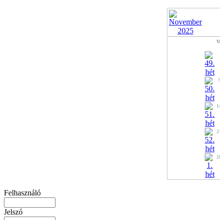
V
1
2
2
Felhasználó
Jelszó