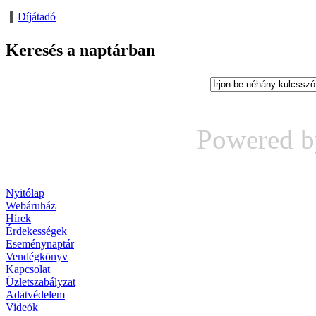
Díjátadó
Keresés a naptárban
Powered 
Nyitólap
Webáruház
Hírek
Érdekességek
Eseménynaptár
Vendégkönyv
Kapcsolat
Üzletszabályzat
Adatvédelem
Videók