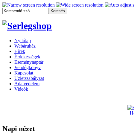
Nyitólap
Webáruház
Hírek
Érdekességek
Eseménynaptár
Vendégkönyv
Kapcsolat
Üzletszabályzat
Adatvédelem
Videók
Ha
Napi nézet