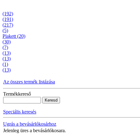
(192)
(191)
(217)
(5)
Plakett (20)
(30)
(7)
(13)
(13)
(1)
(13)
Az összes termék listázása
Termékkereső
Speciális keresés
Ugrás a bevásárlókosárhoz
Jelenleg üres a bevásárlókosara.