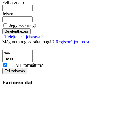
Felhasználó
Jelszó
Jegyezze meg!
Elfelejtette a jelszavát?
Még nem regisztrálta magát?
Regisztráljon most!
HTML formátum?
Partneroldal