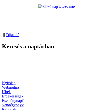
Előző nap
Díjátadó
Keresés a naptárban
Nyitólap
Webáruház
Hírek
Érdekességek
Eseménynaptár
Vendégkönyv
Kapcsolat