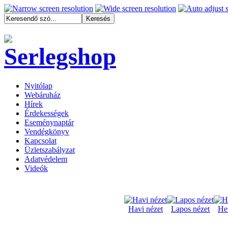
Nyitólap
Webáruház
Hírek
Érdekességek
Eseménynaptár
Vendégkönyv
Kapcsolat
Üzletszabályzat
Adatvédelem
Videók
Havi nézet
Lapos nézet
Het