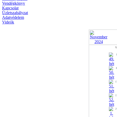
Vendégkönyv
Kapcsolat
Üzletszabályzat
Adatvédelem
Videók
V
1
2
2