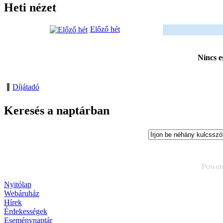
Heti nézet
Előző hét
Nincs e
Díjátadó
Keresés a naptárban
Power
Nyitólap
Webáruház
Hírek
Érdekességek
Eseménynaptár